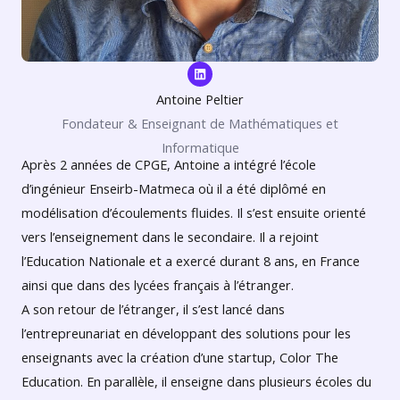
L
i
n
Antoine Peltier
k
e
Fondateur & Enseignant de Mathématiques et
d
i
Informatique
n
Après 2 années de CPGE, Antoine a intégré l’école
d’ingénieur Enseirb-Matmeca où il a été diplômé en
modélisation d’écoulements fluides. Il s’est ensuite orienté
vers l’enseignement dans le secondaire. Il a rejoint
l’Education Nationale et a exercé durant 8 ans, en France
ainsi que dans des lycées français à l’étranger.
A son retour de l’étranger, il s’est lancé dans
l’entrepreunariat en développant des solutions pour les
enseignants avec la création d’une startup, Color The
Education. En parallèle, il enseigne dans plusieurs écoles du