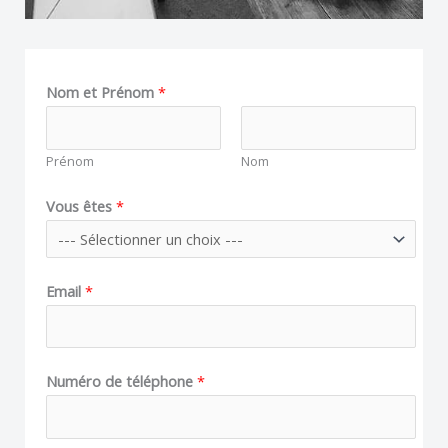
Nom et Prénom
*
Prénom
Nom
ê
Vous êtes
*
t
e
s
Email
*
:
ê
t
Numéro de téléphone
*
e
s